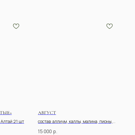
ТЫЕ»
АВГУСТ
 Алтай 21 шт
состав: аллиум, каллы, малина, пионы,
львиный зев
15 000
р.